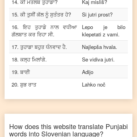
14
.
ਕੀ ਮਤਲਬ ਤੁਹਾਡਾ?
Kaj misliš?
15
.
ਕੀ ਤੁਸੀਂ ਕੱਲ ਨੂੰ ਸੁਤੰਤਰ ਹੋ?
Si jutri prost?
16
.
ਇਹ ਤੁਹਾਡੇ ਨਾਲ ਵਧੀਆ
Lepo je bilo
ਗੱਲਬਾਤ ਕਰ ਰਿਹਾ ਸੀ.
klepetati z vami.
17
.
ਤੁਹਾਡਾ ਬਹੁਤ ਧੰਨਵਾਦ ਹੈ.
Najlepša hvala.
18
.
ਕਲ੍ਹ ਮਿਲਾਂਗੇ.
Se vidiva jutri.
19
.
ਬਾਈ
Adijo
20
.
ਸ਼ੁਭ ਰਾਤ
Lahko noč
How does this website translate
Punjabi
words into
Slovenian
language?