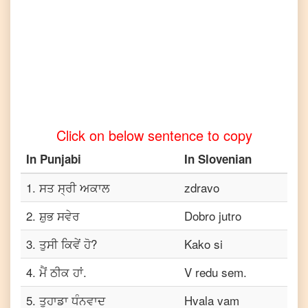
Punjabi
to
Telugu
Punjabi
to
Turkish
Punjabi
to
Click on below sentence to copy
Vietnamese
In
Punjabi
In
Slovenian
1
.
ਸਤ ਸ੍ਰੀ ਅਕਾਲ
zdravo
2
.
ਸ਼ੁਭ ਸਵੇਰ
Dobro jutro
3
.
ਤੁਸੀ ਕਿਵੇਂ ਹੋ?
Kako si
4
.
ਮੈਂ ਠੀਕ ਹਾਂ.
V redu sem.
5
.
ਤੁਹਾਡਾ ਧੰਨਵਾਦ
Hvala vam